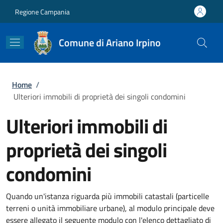
Salta al contenuto principale
Skip to footer content
Regione Campania
Comune di Ariano Irpino
Briciole di pane
Home
/
Ulteriori immobili di proprietà dei singoli condomini
Ulteriori immobili di
proprietà dei singoli
condomini
Quando un'istanza riguarda più immobili catastali (particelle
terreni o unità immobiliare urbane), al modulo principale deve
essere allegato il seguente modulo con l'elenco dettagliato di