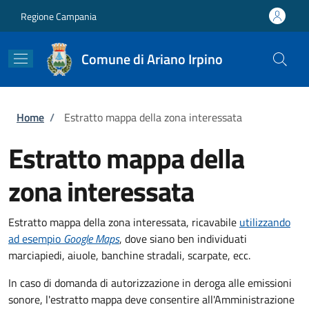
Salta al contenuto principale
Skip to footer content
Regione Campania
Comune di Ariano Irpino
Briciole di pane
Home
/
Estratto mappa della zona interessata
Estratto mappa della
zona interessata
Estratto mappa della zona interessata, ricavabile
utilizzando
ad esempio
Google Maps
, dove siano ben individuati
marciapiedi, aiuole, banchine stradali, scarpate, ecc.
In caso di domanda di autorizzazione in deroga alle emissioni
sonore, l'estratto mappa deve consentire all'Amministrazione