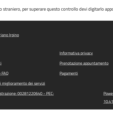
ino straniero, per superare questo controllo devi digitarlo a
iano Irpino
Informativa privacy
i
Prenotazione appuntamento
e FAQ
Pagamenti
i miglioramento dei servizi
nistrazione: 00281220640 - PEC:
Power
10.41