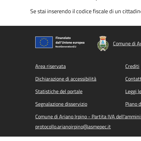
Se stai inserendo il codice fiscale di un cittad
Comune di Ar
Footer menu
Area riservata
Crediti
Dichiarazione di accessibilità
Contatt
Statistiche del portale
Leggi l
Segnalazione disservizio
Piano d
Comune di Ariano Irpino - Partita IVA dell'ammi
protocollo.arianoirpino@asmepec.it