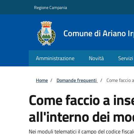
Salta al contenuto principale
Skip to footer content
Regione Campania
Comune di Ariano Ir
Amministrazione
Novità
Servizi
Briciole di pane
Home
/
Domande frequenti
/
Come faccio a 
Come faccio a inse
all'interno dei mo
Nei moduli telematici il campo del codice fisca