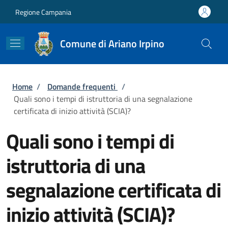
Salta al contenuto principale
Skip to footer content
Regione Campania
Comune di Ariano Irpino
Briciole di pane
Home
/
Domande frequenti
/
Quali sono i tempi di istruttoria di una segnalazione
certificata di inizio attività (SCIA)?
Quali sono i tempi di
istruttoria di una
segnalazione certificata di
inizio attività (SCIA)?