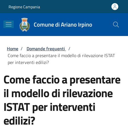
Salta al contenuto principale
Skip to footer content
Regione Campania
Comune di Ariano Irpino
Briciole di pane
Home
/
Domande frequenti
/
Come faccio a presentare il modello di rilevazione ISTAT
per interventi edilizi?
Come faccio a presentare
il modello di rilevazione
ISTAT per interventi
edilizi?