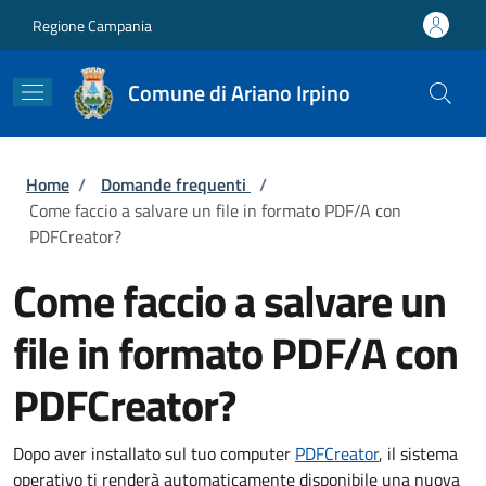
Salta al contenuto principale
Skip to footer content
Regione Campania
Comune di Ariano Irpino
Briciole di pane
Home
/
Domande frequenti
/
Come faccio a salvare un file in formato PDF/A con
PDFCreator?
Come faccio a salvare un
file in formato PDF/A con
PDFCreator?
Dopo aver installato sul tuo computer
PDFCreator
, il sistema
operativo ti renderà automaticamente disponibile una nuova