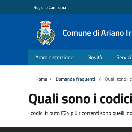
Salta al contenuto principale
Skip to footer content
Regione Campania
Comune di Ariano Ir
Amministrazione
Novità
Servizi
Briciole di pane
Home
/
Domande frequenti
/
Quali sono i c
Quali sono i codic
I codici tributo F24 più ricorrenti sono quelli in