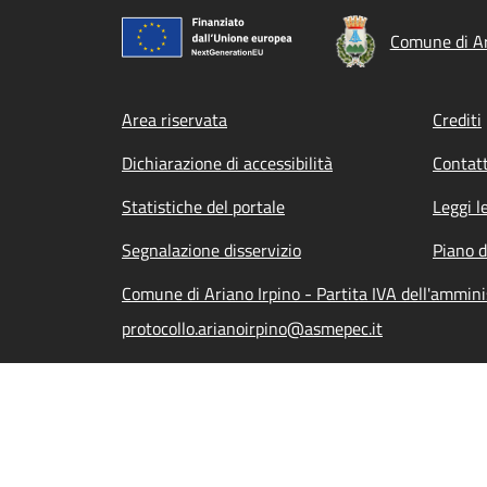
Comune di Ar
Footer menu
Area riservata
Crediti
Dichiarazione di accessibilità
Contatt
Statistiche del portale
Leggi l
Segnalazione disservizio
Piano d
Comune di Ariano Irpino - Partita IVA dell'ammi
protocollo.arianoirpino@asmepec.it