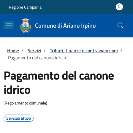
Salta al contenuto principale
Skip to footer content
Regione Campania
Comune di Ariano Irpino
Briciole di pane
Home
/
Servizi
/
Tributi, finanze e contravvenzioni
/
Pagamento del canone idrico
Pagamento del canone
idrico
(Regolamento comunale)
Servizio attivo