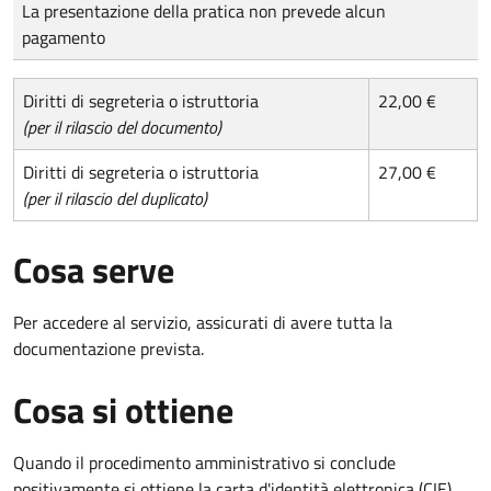
Tipo di pagamento
Importo
La presentazione della pratica non prevede alcun
pagamento
Diritti di segreteria o istruttoria
22,00 €
(per il rilascio del documento)
Diritti di segreteria o istruttoria
27,00 €
(per il rilascio del duplicato)
Cosa serve
Per accedere al servizio, assicurati di avere tutta la
documentazione prevista.
Cosa si ottiene
Quando il procedimento amministrativo si conclude
positivamente si ottiene la carta d'identità elettronica (CIE).