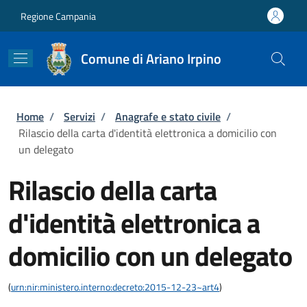
Salta al contenuto principale
Skip to footer content
Regione Campania
Comune di Ariano Irpino
Briciole di pane
Home
/
Servizi
/
Anagrafe e stato civile
/
Rilascio della carta d'identità elettronica a domicilio con
un delegato
Rilascio della carta
d'identità elettronica a
domicilio con un delegato
(
urn:nir:ministero.interno:decreto:2015-12-23~art4
)