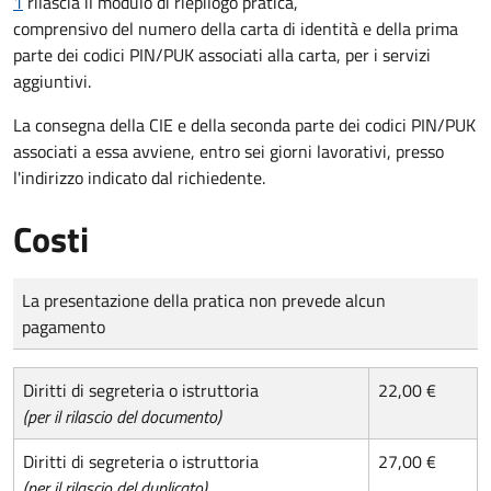
1
rilascia il modulo di riepilogo pratica,
comprensivo del numero della carta di identità e della prima
parte dei codici PIN/PUK associati alla carta, per i servizi
aggiuntivi.
La consegna della CIE e della seconda parte dei codici PIN/PUK
associati a essa avviene, entro sei giorni lavorativi, presso
l'indirizzo indicato dal richiedente.
Costi
Tipo di pagamento
Importo
La presentazione della pratica non prevede alcun
pagamento
Diritti di segreteria o istruttoria
22,00 €
(per il rilascio del documento)
Diritti di segreteria o istruttoria
27,00 €
(per il rilascio del duplicato)