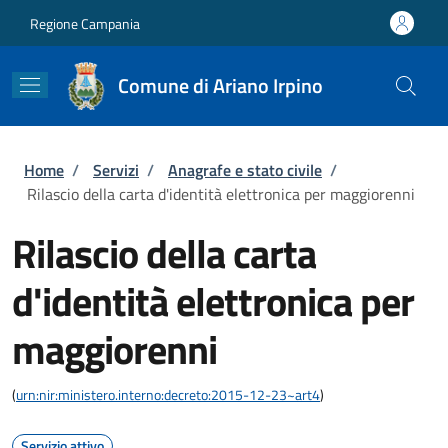
Salta al contenuto principale
Skip to footer content
Regione Campania
Comune di Ariano Irpino
Briciole di pane
Home
/
Servizi
/
Anagrafe e stato civile
/
Rilascio della carta d'identità elettronica per maggiorenni
Rilascio della carta
d'identità elettronica per
maggiorenni
(
urn:nir:ministero.interno:decreto:2015-12-23~art4
)
Servizio attivo