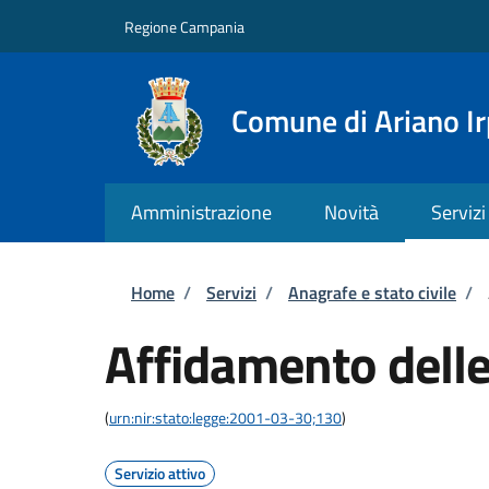
Salta al contenuto principale
Skip to footer content
Regione Campania
Comune di Ariano Ir
Amministrazione
Novità
Servizi
Briciole di pane
Home
/
Servizi
/
Anagrafe e stato civile
/
Affidamento delle
(
urn:nir:stato:legge:2001-03-30;130
)
Servizio attivo