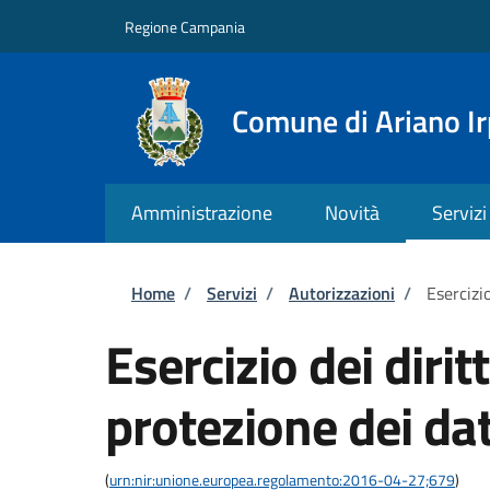
Salta al contenuto principale
Skip to footer content
Regione Campania
Comune di Ariano Ir
Amministrazione
Novità
Servizi
Briciole di pane
Home
/
Servizi
/
Autorizzazioni
/
Esercizio
Esercizio dei dirit
protezione dei dat
(
urn:nir:unione.europea.regolamento:2016-04-27;679
)