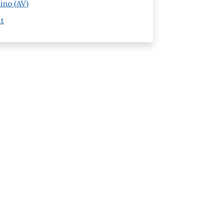
pino (AV)
it