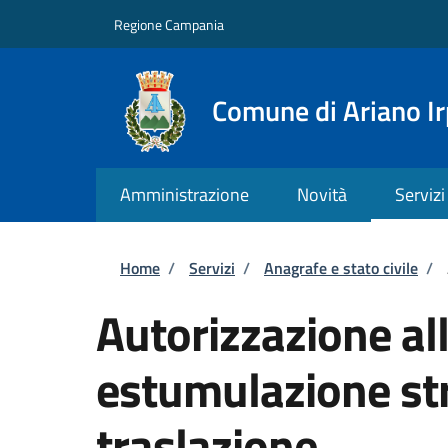
Salta al contenuto principale
Skip to footer content
Regione Campania
Comune di Ariano Ir
Amministrazione
Novità
Servizi
Briciole di pane
Home
/
Servizi
/
Anagrafe e stato civile
/
Autorizzazione al
estumulazione str
traslazione