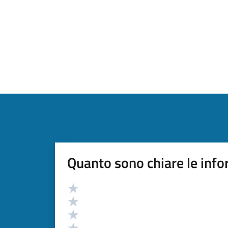
Quanto sono chiare le info
Valutazione
Valuta 5 stelle su 5
Valuta 4 stelle su 5
Valuta 3 stelle su 5
Valuta 2 stelle su 5