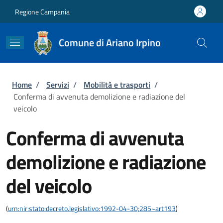
Salta al contenuto principale
Skip to footer content
Regione Campania
Comune di Ariano Irpino
Briciole di pane
Home
/
Servizi
/
Mobilità e trasporti
/
Conferma di avvenuta demolizione e radiazione del
veicolo
Conferma di avvenuta
demolizione e radiazione
del veicolo
(
urn:nir:stato:decreto.legislativo:1992-04-30;285~art193
)