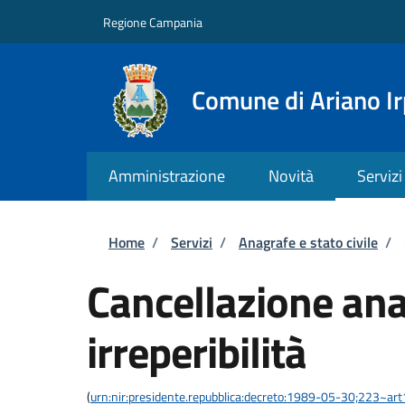
Salta al contenuto principale
Skip to footer content
Regione Campania
Comune di Ariano Ir
Amministrazione
Novità
Servizi
Briciole di pane
Home
/
Servizi
/
Anagrafe e stato civile
/
Cancellazione ana
irreperibilità
(
urn:nir:presidente.repubblica:decreto:1989-05-30;223~ar