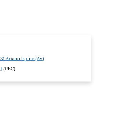
1 Ariano Irpino (AV)
it
(PEC)