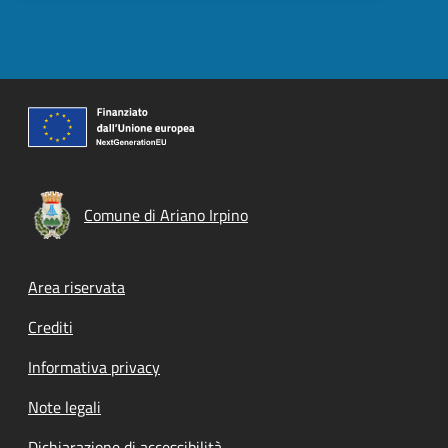
Comune di Ariano Irpino
Footer menu
Area riservata
Crediti
Informativa privacy
Note legali
Dichiarazione di accessibilità