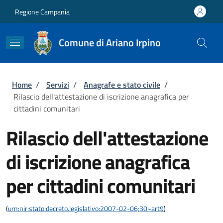
Salta al contenuto principale
Skip to footer content
Regione Campania
Comune di Ariano Irpino
Briciole di pane
Home
/
Servizi
/
Anagrafe e stato civile
/
Rilascio dell'attestazione di iscrizione anagrafica per
cittadini comunitari
Rilascio dell'attestazione
di iscrizione anagrafica
per cittadini comunitari
(
urn:nir:stato:decreto.legislativo:2007-02-06;30~art9
)