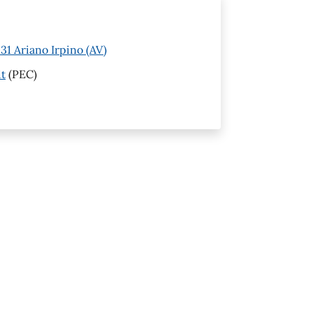
1 Ariano Irpino (AV)
it
(PEC)