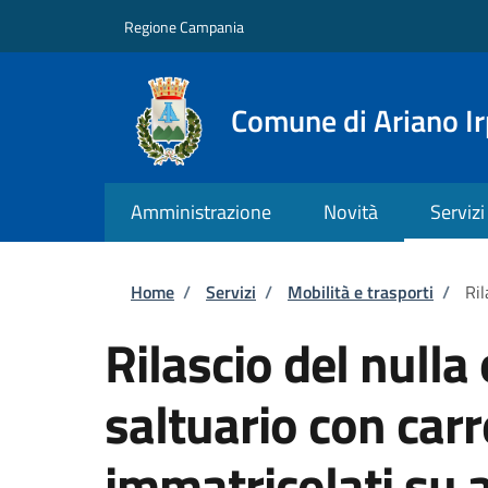
Salta al contenuto principale
Skip to footer content
Regione Campania
Comune di Ariano Ir
Amministrazione
Novità
Servizi
Briciole di pane
Home
/
Servizi
/
Mobilità e trasporti
/
Ril
Rilascio del nulla 
saltuario con carr
immatricolati su 