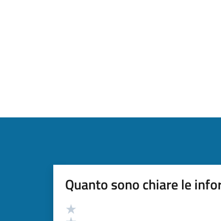
Quanto sono chiare le info
Valutazione
Valuta 5 stelle su 5
Valuta 4 stelle su 5