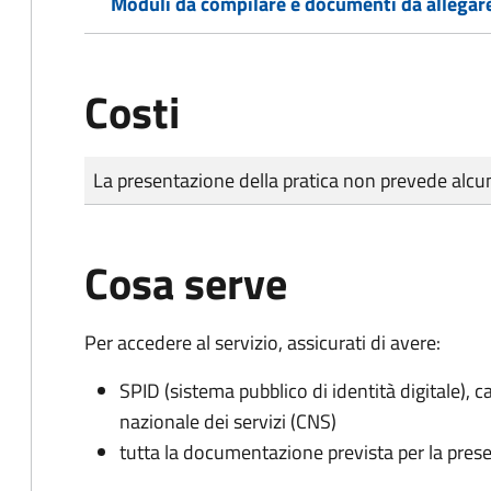
Moduli da compilare e documenti da allegar
Costi
Tipo di pagamento
Importo
La presentazione della pratica non prevede al
Cosa serve
Per accedere al servizio, assicurati di avere:
SPID (sistema pubblico di identità digitale), ca
nazionale dei servizi (CNS)
tutta la documentazione prevista per la prese