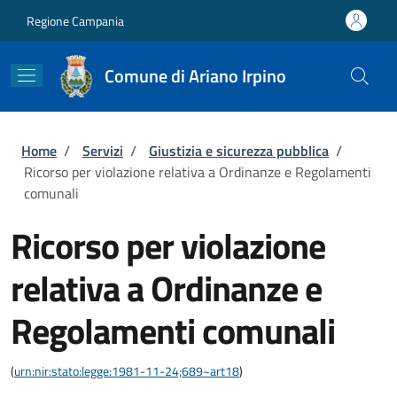
Salta al contenuto principale
Skip to footer content
Regione Campania
Comune di Ariano Irpino
Briciole di pane
Home
/
Servizi
/
Giustizia e sicurezza pubblica
/
Ricorso per violazione relativa a Ordinanze e Regolamenti
comunali
Ricorso per violazione
relativa a Ordinanze e
Regolamenti comunali
(
urn:nir:stato:legge:1981-11-24;689~art18
)