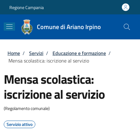
Salta al contenuto principale
Skip to footer content
Regione Campania
Comune di Ariano Irpino
Briciole di pane
Home
/
Servizi
/
Educazione e formazione
/
Mensa scolastica: iscrizione al servizio
Mensa scolastica:
iscrizione al servizio
(Regolamento comunale)
Servizio attivo