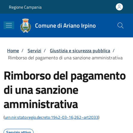
Salta al contenuto principale
Skip to footer content
Regione Campania
Comune di Ariano Irpino
Briciole di pane
Home
/
Servizi
/
Giustizia e sicurezza pubblica
/
Rimborso del pagamento di una sanzione amministrativa
Rimborso del pagamento
di una sanzione
amministrativa
(
urn:nir:stato:regio.decreto:1942-03-16;262~art2033
)
Servizio attivo