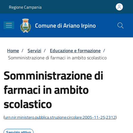
Salta al contenuto principale
Skip to footer content
Regione Campania
Comune di Ariano Irpino
Briciole di pane
Home
/
Servizi
/
Educazione e formazione
/
Somministrazione di farmaci in ambito scolastico
Somministrazione di
farmaci in ambito
scolastico
(
urn:nir:ministero.pubblica.struzione:circolare:2005-11-25;2312
)
Servizio attivo