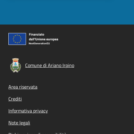
Comune di Ariano Irpino
Footer menu
Area riservata
Crediti
Informativa privacy
Note legali