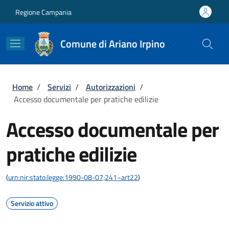
Salta al contenuto principale
Skip to footer content
Regione Campania
Comune di Ariano Irpino
Briciole di pane
Home
/
Servizi
/
Autorizzazioni
/
Accesso documentale per pratiche edilizie
Accesso documentale per
pratiche edilizie
(
urn:nir:stato:legge:1990-08-07;241~art22
)
Servizio attivo