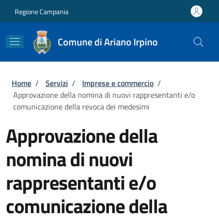
Salta al contenuto principale
Skip to footer content
Regione Campania
Comune di Ariano Irpino
Briciole di pane
Home
/
Servizi
/
Imprese e commercio
/
Approvazione della nomina di nuovi rappresentanti e/o
comunicazione della revoca dei medesimi
Approvazione della
nomina di nuovi
rappresentanti e/o
comunicazione della