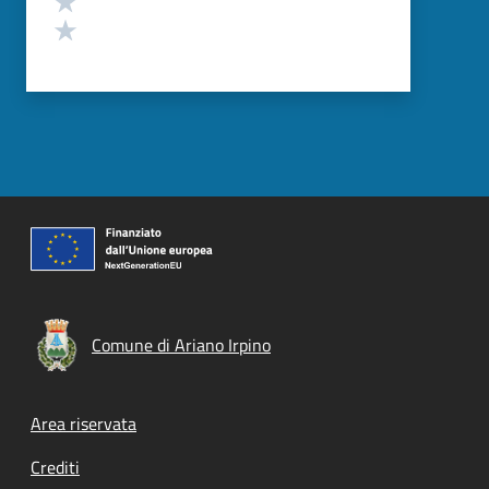
Valuta 1 stelle su 5
Comune di Ariano Irpino
Footer menu
Area riservata
Crediti