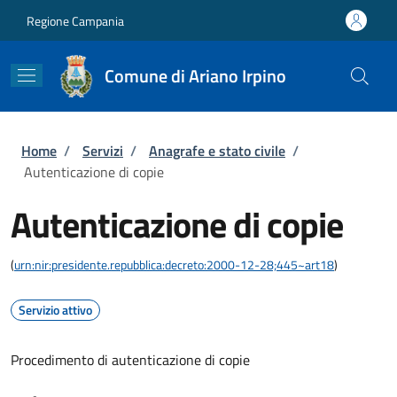
Salta al contenuto principale
Skip to footer content
Regione Campania
Comune di Ariano Irpino
Briciole di pane
Home
/
Servizi
/
Anagrafe e stato civile
/
Autenticazione di copie
Autenticazione di copie
(
urn:nir:presidente.repubblica:decreto:2000-12-28;445~art18
)
Servizio attivo
Procedimento di autenticazione di copie