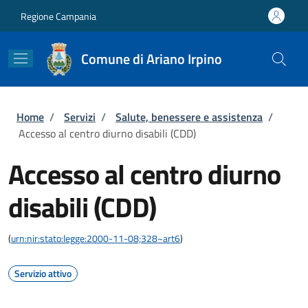
Salta al contenuto principale
Skip to footer content
Regione Campania
Comune di Ariano Irpino
Briciole di pane
Home
/
Servizi
/
Salute, benessere e assistenza
/
Accesso al centro diurno disabili (CDD)
Accesso al centro diurno
disabili (CDD)
(
urn:nir:stato:legge:2000-11-08;328~art6
)
Servizio attivo