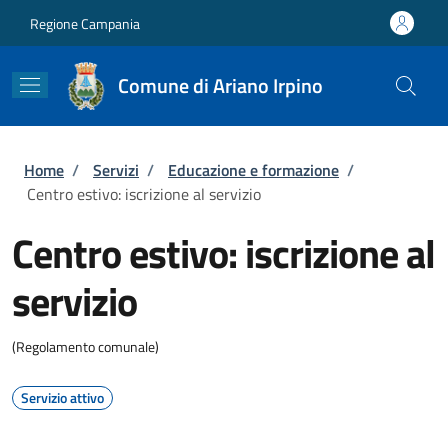
Salta al contenuto principale
Skip to footer content
Regione Campania
Comune di Ariano Irpino
Briciole di pane
Home
/
Servizi
/
Educazione e formazione
/
Centro estivo: iscrizione al servizio
Centro estivo: iscrizione al
servizio
(Regolamento comunale)
Servizio attivo