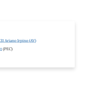
1 Ariano Irpino (AV)
it
(PEC)