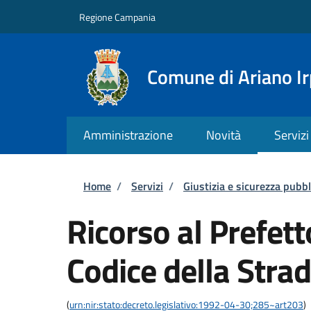
Salta al contenuto principale
Skip to footer content
Regione Campania
Comune di Ariano Ir
Amministrazione
Novità
Servizi
Briciole di pane
Home
/
Servizi
/
Giustizia e sicurezza pubbl
Ricorso al Prefett
Codice della Stra
(
urn:nir:stato:decreto.legislativo:1992-04-30;285~art203
)