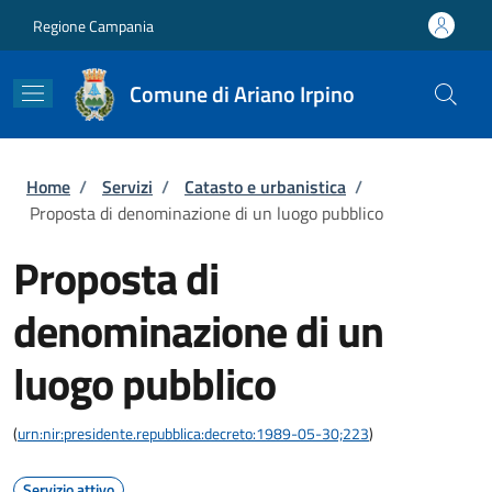
Salta al contenuto principale
Skip to footer content
Regione Campania
Comune di Ariano Irpino
Briciole di pane
Home
/
Servizi
/
Catasto e urbanistica
/
Proposta di denominazione di un luogo pubblico
Proposta di
denominazione di un
luogo pubblico
(
urn:nir:presidente.repubblica:decreto:1989-05-30;223
)
Servizio attivo