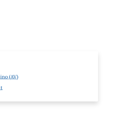
pino (AV)
it