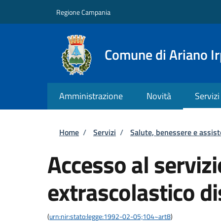
Salta al contenuto principale
Skip to footer content
Regione Campania
Comune di Ariano Ir
Amministrazione
Novità
Servizi
Briciole di pane
Home
/
Servizi
/
Salute, benessere e assis
Accesso al serviz
extrascolastico di
(
urn:nir:stato:legge:1992-02-05;104~art8
)