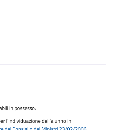
bili in possesso:
er l’individuazione dell’alunno in
e del Consiglio dei Ministri 23/02/2006,