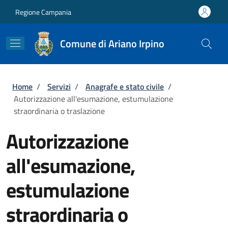
Salta al contenuto principale
Skip to footer content
Regione Campania
Comune di Ariano Irpino
Briciole di pane
Home
/
Servizi
/
Anagrafe e stato civile
/
Autorizzazione all'esumazione, estumulazione
straordinaria o traslazione
Autorizzazione
all'esumazione,
estumulazione
straordinaria o