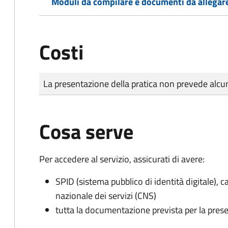
Moduli da compilare e documenti da allegar
Costi
Tipo di pagamento
Importo
La presentazione della pratica non prevede al
Cosa serve
Per accedere al servizio, assicurati di avere:
SPID (sistema pubblico di identità digitale), ca
nazionale dei servizi (CNS)
tutta la documentazione prevista per la prese