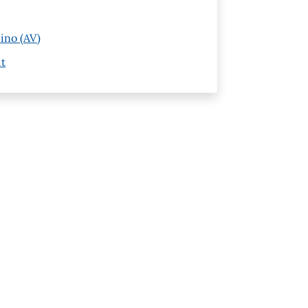
pino (AV)
it