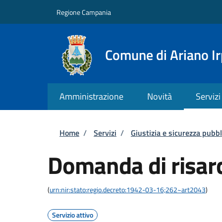
Salta al contenuto principale
Skip to footer content
Regione Campania
Comune di Ariano Ir
Amministrazione
Novità
Servizi
Briciole di pane
Home
/
Servizi
/
Giustizia e sicurezza pubbl
Domanda di risar
(
urn:nir:stato:regio.decreto:1942-03-16;262~art2043
)
Servizio attivo