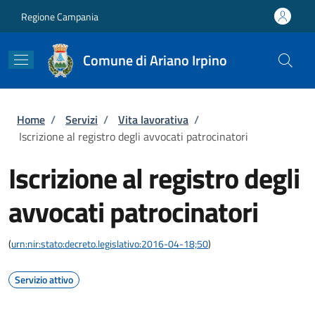
Salta al contenuto principale
Skip to footer content
Regione Campania
Comune di Ariano Irpino
Briciole di pane
Home
/
Servizi
/
Vita lavorativa
/
Iscrizione al registro degli avvocati patrocinatori
Iscrizione al registro degli
avvocati patrocinatori
(
urn:nir:stato:decreto.legislativo:2016-04-18;50
)
Servizio attivo