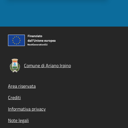
Comune di Ariano Irpino
Footer menu
Area riservata
Crediti
Informativa privacy
Note legali