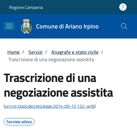
Salta al contenuto principale
Skip to footer content
Regione Campania
Comune di Ariano Irpino
Briciole di pane
Home
/
Servizi
/
Anagrafe e stato civile
/
Trascrizione di una negoziazione assistita
Trascrizione di una
negoziazione assistita
(
urn:nir:stato:decreto.legge:2014-09-12;132~art6
)
Servizio attivo