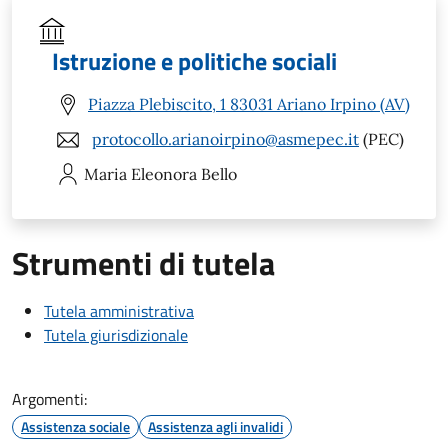
Istruzione e politiche sociali
Piazza Plebiscito, 1 83031 Ariano Irpino (AV)
protocollo.arianoirpino@asmepec.it
(PEC)
Maria Eleonora
Bello
Strumenti di tutela
Tutela amministrativa
Tutela giurisdizionale
Argomenti:
Assistenza sociale
Assistenza agli invalidi