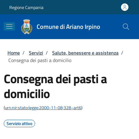
Salta al contenuto principale
Skip to footer content
Regione Campania
Comune di Ariano Irpino
Briciole di pane
Home
/
Servizi
/
Salute, benessere e assistenza
/
Consegna dei pasti a domicilio
Consegna dei pasti a
domicilio
(
urn:nir:stato:legge:2000-11-08;328~art6
)
Servizio attivo