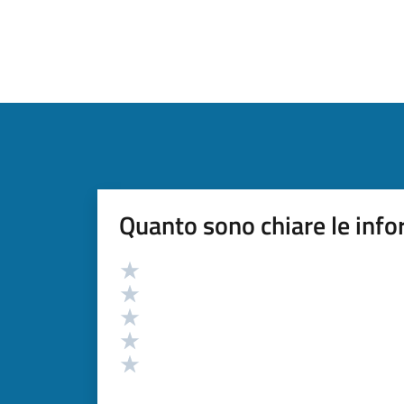
Quanto sono chiare le info
Valutazione
Valuta 5 stelle su 5
Valuta 4 stelle su 5
Valuta 3 stelle su 5
Valuta 2 stelle su 5
Valuta 1 stelle su 5