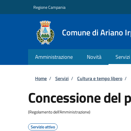
Salta al contenuto principale
Skip to footer content
Regione Campania
Comune di Ariano Ir
Amministrazione
Novità
Servizi
Briciole di pane
Home
/
Servizi
/
Cultura e tempo libero
/
Concessione del p
(Regolamento dell'Amministrazione)
Servizio attivo