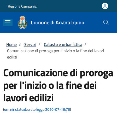
Salta al contenuto principale
Skip to footer content
Regione Campania
Comune di Ariano Irpino
Briciole di pane
Home
/
Servizi
/
Catasto e urbanistica
/
Comunicazione di proroga per l'inizio o la fine dei lavori
edilizi
Comunicazione di proroga
per l'inizio o la fine dei
lavori edilizi
(
urn:nir:stato:decreto.legge:2020-07-16;76
)