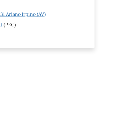
1 Ariano Irpino (AV)
it
(PEC)