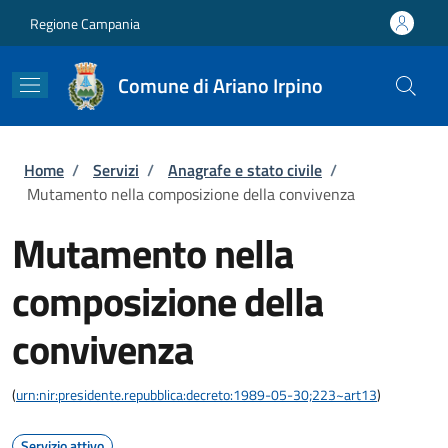
Salta al contenuto principale
Skip to footer content
Regione Campania
Comune di Ariano Irpino
Briciole di pane
Home
/
Servizi
/
Anagrafe e stato civile
/
Mutamento nella composizione della convivenza
Mutamento nella
composizione della
convivenza
(
urn:nir:presidente.repubblica:decreto:1989-05-30;223~art13
)
Servizio attivo