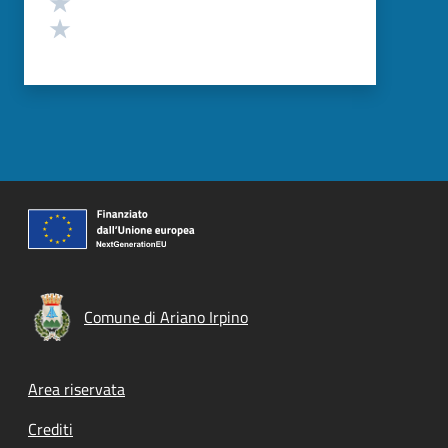
Valuta 1 stelle su 5
Comune di Ariano Irpino
Footer menu
Area riservata
Crediti