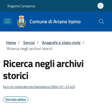
Salta al contenuto principale
Skip to footer content
Regione Campania
Comune di Ariano Irpino
Briciole di pane
Home
/
Servizi
/
Anagrafe e stato civile
/
Ricerca negli archivi storici
Ricerca negli archivi
storici
(
urn:nir:stato:decreto.legislativo:2004-01-22;42
)
Servizio attivo