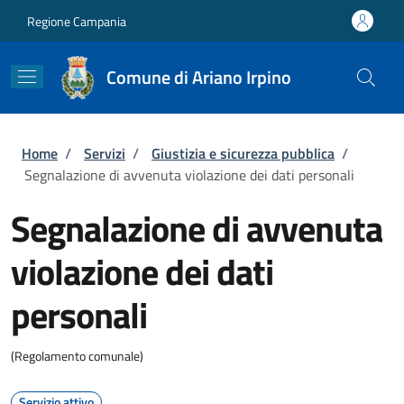
Salta al contenuto principale
Skip to footer content
Regione Campania
Comune di Ariano Irpino
Briciole di pane
Home
/
Servizi
/
Giustizia e sicurezza pubblica
/
Segnalazione di avvenuta violazione dei dati personali
Segnalazione di avvenuta
violazione dei dati
personali
(Regolamento comunale)
Servizio attivo