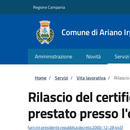
Salta al contenuto principale
Skip to footer content
Regione Campania
Comune di Ariano Ir
Amministrazione
Novità
Servizi
Briciole di pane
Home
/
Servizi
/
Vita lavorativa
/
Rilascio
Rilascio del certif
prestato presso l
(
urn:nir:presidente.repubblica:decreto:2000-12-28;445
)