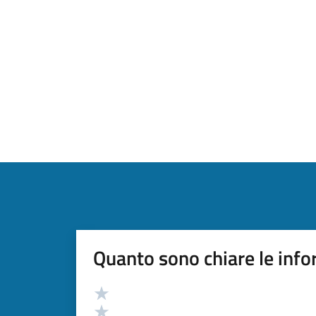
Quanto sono chiare le info
Valutazione
Valuta 5 stelle su 5
Valuta 4 stelle su 5