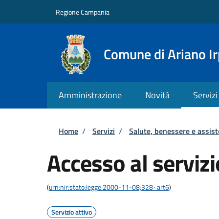
Salta al contenuto principale
Skip to footer content
Regione Campania
Comune di Ariano Ir
Amministrazione
Novità
Servizi
Briciole di pane
Home
/
Servizi
/
Salute, benessere e assis
Accesso al servizi
(
urn:nir:stato:legge:2000-11-08;328~art6
)
Servizio attivo