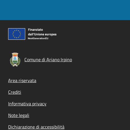
Comune di Ariano Irpino
Footer menu
Area riservata
Crediti
Informativa privacy
Note legali
Dichiarazione di accessibilità