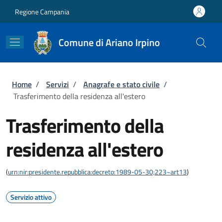
Salta al contenuto principale
Skip to footer content
Regione Campania
Comune di Ariano Irpino
Briciole di pane
Home
/
Servizi
/
Anagrafe e stato civile
/
Trasferimento della residenza all'estero
Trasferimento della
residenza all'estero
(
urn:nir:presidente.repubblica:decreto:1989-05-30;223~art13
)
Servizio attivo