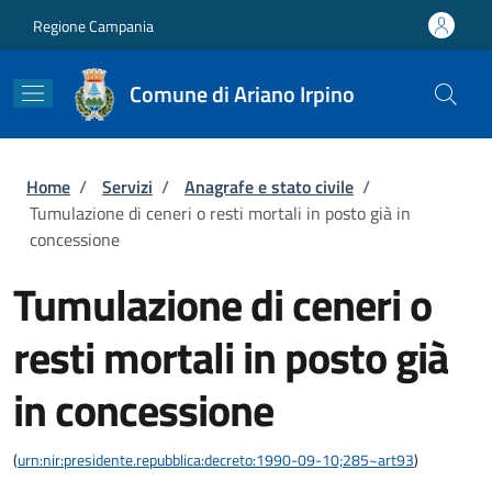
Salta al contenuto principale
Skip to footer content
Regione Campania
Comune di Ariano Irpino
Briciole di pane
Home
/
Servizi
/
Anagrafe e stato civile
/
Tumulazione di ceneri o resti mortali in posto già in
concessione
Tumulazione di ceneri o
resti mortali in posto già
in concessione
(
urn:nir:presidente.repubblica:decreto:1990-09-10;285~art93
)