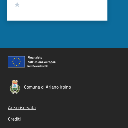
Valuta 1 stelle su 5
Comune di Ariano Irpino
Footer menu
Area riservata
Crediti