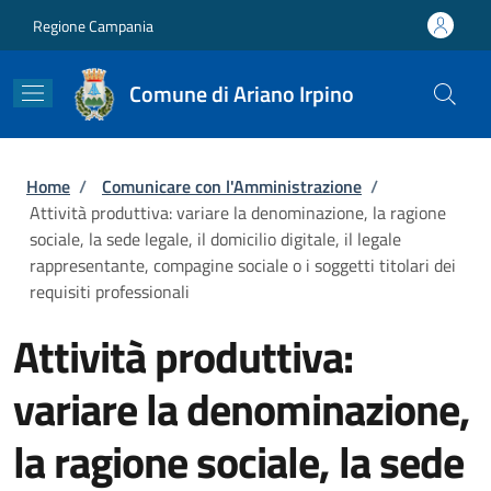
Salta al contenuto principale
Skip to footer content
Regione Campania
Comune di Ariano Irpino
Briciole di pane
Home
/
Comunicare con l'Amministrazione
/
Attività produttiva: variare la denominazione, la ragione
sociale, la sede legale, il domicilio digitale, il legale
rappresentante, compagine sociale o i soggetti titolari dei
requisiti professionali
Attività produttiva:
variare la denominazione,
la ragione sociale, la sede