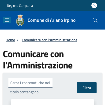
Salta al contenuto principale
Skip to footer content
Regione Campania
Comune di Ariano Irpino
Briciole di pane
Home
/
Comunicare con l'Amministrazione
Comunicare con
l'Amministrazione
Cerca i contenuti che nel
titolo contengono: