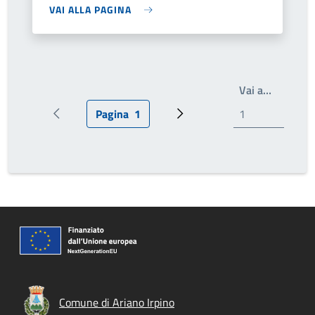
VAI ALLA PAGINA
Write th
Vai a…
Pagina
1
Pagina precedente
Pagina attuale
Prossima pagina
Comune di Ariano Irpino