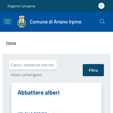
Salta al contenuto principale
Skip to footer content
Regione Campania
Comune di Ariano Irpino
Briciole di pane
Home
Cerca i contenuti che nel
titolo contengono:
Abbattere alberi