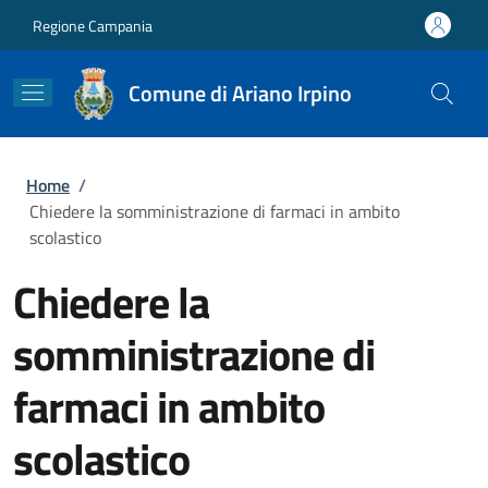
Salta al contenuto principale
Skip to footer content
Regione Campania
Comune di Ariano Irpino
Briciole di pane
Home
/
Chiedere la somministrazione di farmaci in ambito
scolastico
Chiedere la
somministrazione di
farmaci in ambito
scolastico