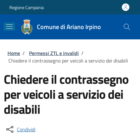
Salta al contenuto principale
Skip to footer content
Regione Campania
Comune di Ariano Irpino
Briciole di pane
Home
/
Permessi ZTL e invalidi
/
Chiedere il contrassegno per veicoli a servizio dei disabili
Chiedere il contrassegno
per veicoli a servizio dei
disabili
Condividi