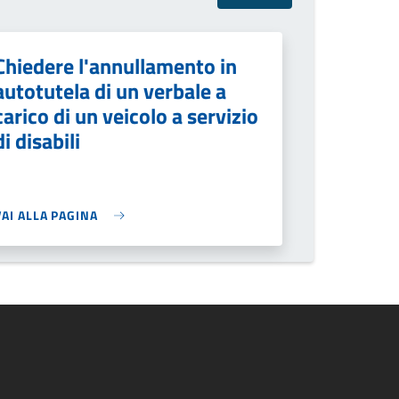
Chiedere l'annullamento in
autotutela di un verbale a
carico di un veicolo a servizio
di disabili
VAI ALLA PAGINA