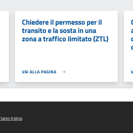
Chiedere il permesso per il
transito e la sosta in una
zona a traffico limitato (ZTL)
VAI ALLA PAGINA
iano Irpino