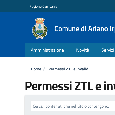
Salta al contenuto principale
Skip to footer content
Regione Campania
Comune di Ariano Ir
Amministrazione
Novità
Servizi
Briciole di pane
Home
/
Permessi ZTL e invalidi
Permessi ZTL e in
Cerca i contenuti che nel titolo contengono: